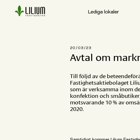
Kontakt
Vanliga frågor
Lediga lokaler
För hyresgäster
Ludvigsbergsvägen
20 / 03 / 23
Avtal om markn
Till följd av de beteendef
Fastighetsaktiebolaget Lili
som är verksamma inom de 
konfektion och småbutiker, 
motsvarande 10 % av omsät
2020.
Samtidigt kommer Lilium Fastighe