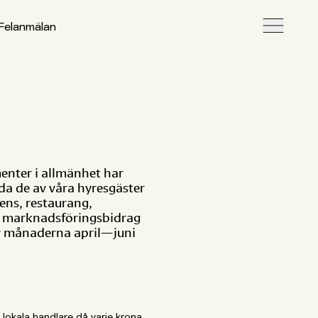
Felanmälan
enter i allmänhet har
uda de av våra hyresgäster
ns, restaurang,
ett marknadsföringsbidrag
er månaderna april—juni
lokala handlare då varje krona