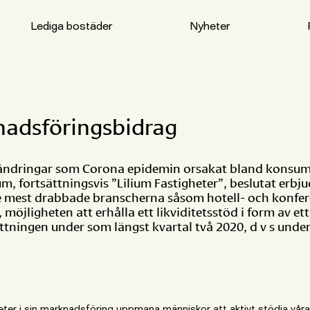
Lediga bostäder
Nyheter
adsföringsbidrag
örändringar som Corona epidemin orsakat bland konsum
um, fortsättningsvis ”Lilium Fastigheter”, beslutat erbj
mest drabbade branscherna såsom hotell- och konfere
möjligheten att erhålla ett likviditetsstöd i form av 
tningen under som längst kvartal två 2020, d v s und
ter i sin marknadsföring uppmana människor att aktivt stödja våra 