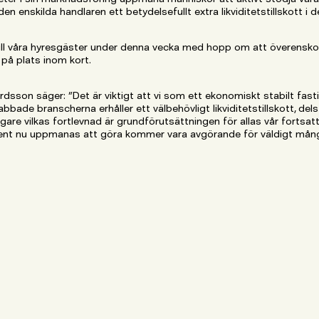
enskilda handlaren ett betydelsefullt extra likviditetstillskott i d
ill våra hyresgäster under denna vecka med hopp om att överens
på plats inom kort.
sson säger: ”Det är viktigt att vi som ett ekonomiskt stabilt fastig
bbade branscherna erhåller ett välbehövligt likviditetstillskott, de
are vilkas fortlevnad är grundförutsättningen för allas vår fortsatt
ent nu uppmanas att göra kommer vara avgörande för väldigt mång