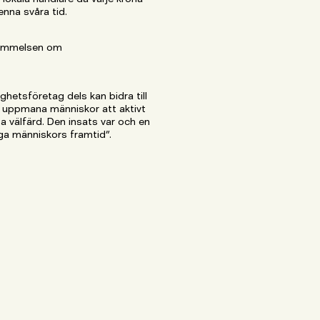
enna svåra tid.
kommelsen om
hetsföretag dels kan bidra till
ls uppmana människor att aktivt
a välfärd. Den insats var och en
a människors framtid”.