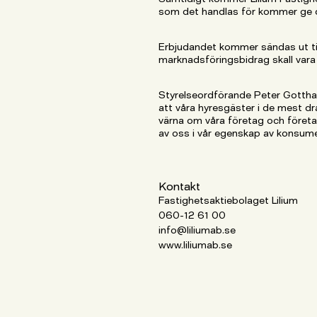
som det handlas för kommer ge den 
Erbjudandet kommer sändas ut t
marknadsföringsbidrag skall vara 
Styrelseordförande Peter Gotthard
att våra hyresgäster i de mest dra
värna om våra företag och företag
av oss i vår egenskap av konsum
Kontakt
Fastighetsaktiebolaget Lilium
060-12 61 00
info@liliumab.se
www.liliumab.se