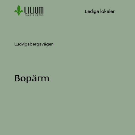
Kontakt
Vanliga frågor
Lediga lokaler
För hyresgäster
Ludvigsbergsvägen
Ludvigsbergsvägen
Bopärm